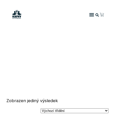
DOMŮ
/ PRODUKTY SE ŠTÍTKEM „MICHEAL MILLER“
MICHEAL MILLER
Zobrazen jediný výsledek