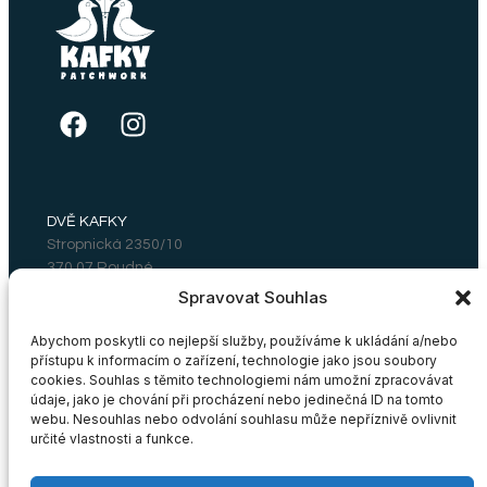
DVĚ KAFKY
Stropnická 2350/10
370 07 Roudné
Email: dvekafky@gmail.com
Spravovat Souhlas
Abychom poskytli co nejlepší služby, používáme k ukládání a/nebo
přístupu k informacím o zařízení, technologie jako jsou soubory
ZÁKAZNICKÝ SERVIS
cookies. Souhlas s těmito technologiemi nám umožní zpracovávat
údaje, jako je chování při procházení nebo jedinečná ID na tomto
Vrácení a výměna zboží
webu. Nesouhlas nebo odvolání souhlasu může nepříznivě ovlivnit
určité vlastnosti a funkce.
OBCHODNÍ PODMÍNKY