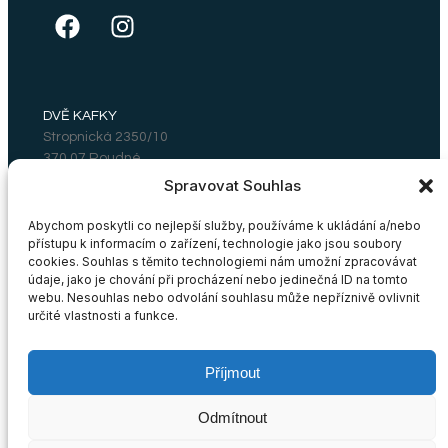
DVĚ KAFKY
Stropnická 2350/10
370 07 Roudné
Email: dvekafky@gmail.com
Spravovat Souhlas
Abychom poskytli co nejlepší služby, používáme k ukládání a/nebo
přístupu k informacím o zařízení, technologie jako jsou soubory
ZÁKAZNICKÝ SERVIS
cookies. Souhlas s těmito technologiemi nám umožní zpracovávat
údaje, jako je chování při procházení nebo jedinečná ID na tomto
Vrácení a výměna zboží
webu. Nesouhlas nebo odvolání souhlasu může nepříznivě ovlivnit
určité vlastnosti a funkce.
OBCHODNÍ PODMÍNKY
Příjmout
Obchodní podmínky
Cookies
Odmítnout