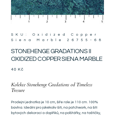
SKU: Oxidized Copper
Siena Marble 26755-68
STONEHENGE GRADATIONS II
OXIDIZED COPPER SIENA MARBLE
40
Kč
Kolekce Stonehenge Gradations od Timeless
Tresure
Prodejní jednotka je 10 cm, šíře role je 110 cm. 100%
bavlna. Ideální pro jakékoliv šití, na patchwork, na šití
bytových dekorací a doplňků, na polštářky, na taštičky,