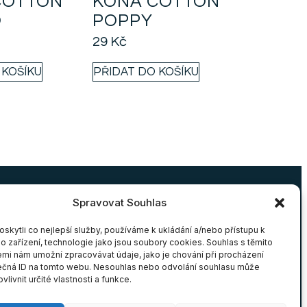
COTTON
KONA COTTON
O
POPPY
29
Kč
 KOŠÍKU
PŘIDAT DO KOŠÍKU
Spravovat Souhlas
SERVIS
OBCHODNÍ PODMÍNKY
ýměna
Obchodní podmínky
kytli co nejlepší služby, používáme k ukládání a/nebo přístupu k
o zařízení, technologie jako jsou soubory cookies. Souhlas s těmito
Cookies
mi nám umožní zpracovávat údaje, jako je chování při procházení
ečná ID na tomto webu. Nesouhlas nebo odvolání souhlasu může
vlivnit určité vlastnosti a funkce.