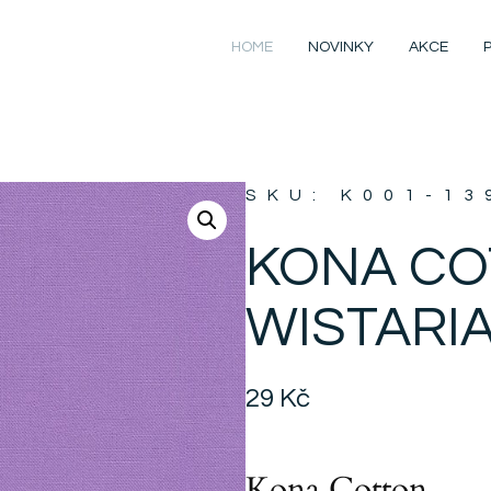
HOME
NOVINKY
AKCE
SKU: K001-13
KONA C
WISTARI
29
Kč
Kona Cotton