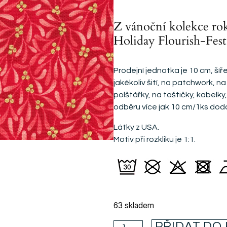
Z vánoční kolekce ro
Holiday Flourish-Fest
Prodejní jednotka je 10 cm, šíře
jakékoliv šití, na patchwork, n
polštářky, na taštičky, kabelky
odběru více jak 10 cm/1ks dod
Látky z USA.
Motiv při rozkliku je 1:1.
63 skladem
PŘIDAT DO