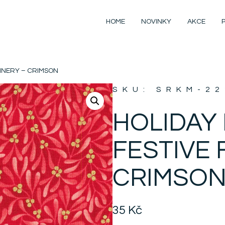
HOME
NOVINKY
AKCE
FINERY – CRIMSON
SKU: SRKM-2
HOLIDAY
FESTIVE 
CRIMSO
35
Kč