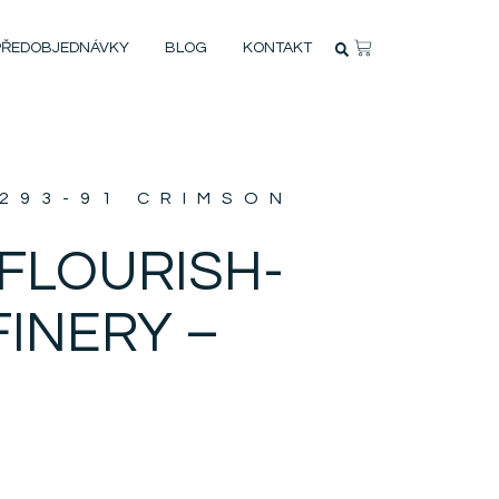
PŘEDOBJEDNÁVKY
BLOG
KONTAKT
2293-91 CRIMSON
 FLOURISH-
FINERY –
N