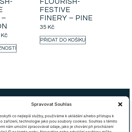
SH-
FLOURISH-
E
FESTIVE
 –
FINERY – PINE
ON
35
Kč
9
Kč
PŘIDAT DO KOŠÍKU
ŽNOSTÍ
Spravovat Souhlas
SERVIS
OBCHODNÍ PODMÍNKY
ýměna
Obchodní podmínky
kytli co nejlepší služby, používáme k ukládání a/nebo přístupu k
o zařízení, technologie jako jsou soubory cookies. Souhlas s těmito
Cookies
mi nám umožní zpracovávat údaje, jako je chování při procházení
ečná ID na tomto webu. Nesouhlas nebo odvolání souhlasu může