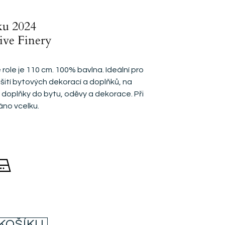
ku 2024
ive Finery
 role je 110 cm. 100% bavlna. Ideální pro
a šití bytových dekorací a doplňků, na
, doplňky do bytu, oděvy a dekorace. Při
áno vcelku.
 KOŠÍKU