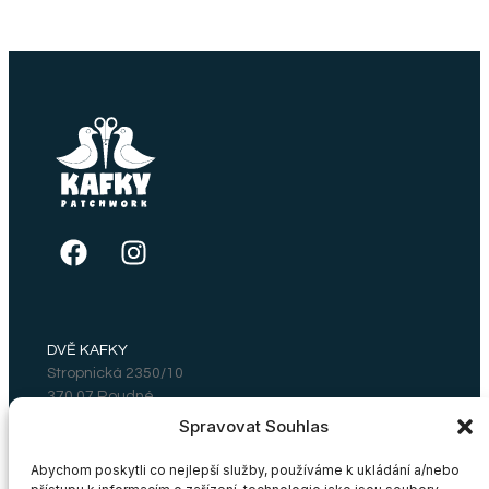
DVĚ KAFKY
Stropnická 2350/10
370 07 Roudné
Email: dvekafky@gmail.com
Spravovat Souhlas
Abychom poskytli co nejlepší služby, používáme k ukládání a/nebo